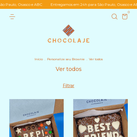
Paulo, Osasco e ABC
Entregamos em 24h para São Paulo, Osasco e ABC
0
Início
.
Personalize seu Brownie
.
Ver todos
Ver todos
Filtrar