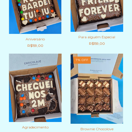
Para alguém Especial
Aniversário
R$159,00
R$159,00
7
%
OFF
Agradecimento
Brownie Chocolove