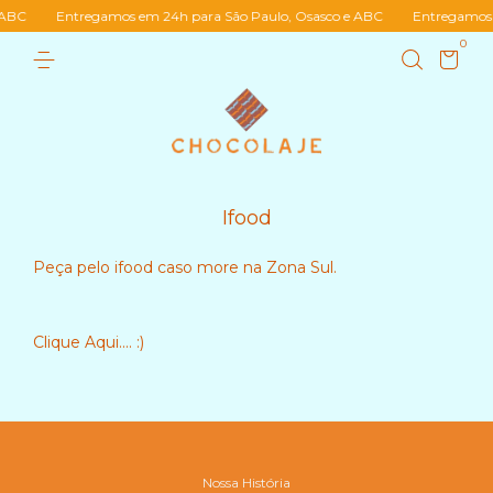
 ABC
Entregamos em 24h para São Paulo, Osasco e ABC
Entregamos 
0
Ifood
Peça pelo ifood caso more na Zona Sul.
Clique Aqui.... :)
Nossa História