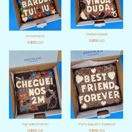
Maternidade
Aniversário
R$159,00
R$159,00
Agradecimento
Para alguém Especial
R$159,00
R$159,00