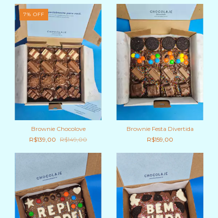
7
%
OFF
Brownie Chocolove
Brownie Festa Divertida
R$139,00
R$149,00
R$159,00